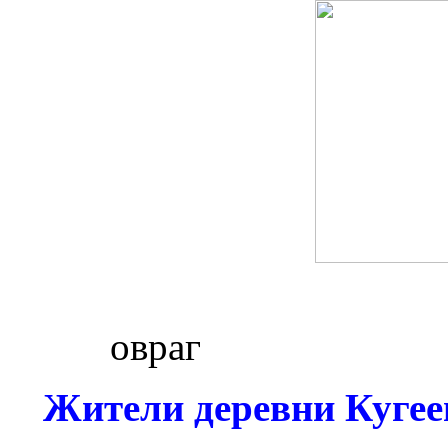
Люпе
ов
Жители деревни Кугее