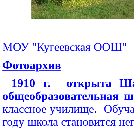
МОУ "Кугеевская ООШ"
Ф
отоархив
1
910 г. открыта Ша
общеобразовательная ш
классное училище. Обучал
году школа становится не